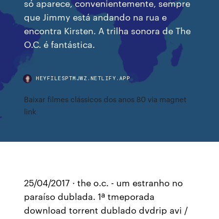
só aparece, convenientemente, sempre
que Jimmy está andando na rua e
encontra Kirsten. A trilha sonora de The
O.C. é fantástica.
HEYFILESPTMJWZ.NETLIFY.APP
Baixar filmes clássicos dos anos 80 via magnet
link
25/04/2017 · the o.c. - um estranho no
paraíso dublada. 1ª tmeporada
download torrent dublado dvdrip avi /