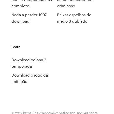
completo
criminoso
Nada a perder 1997
Baixar espelhos do
download
medo 3 dublado
Learn
Download colony 2
temporada
Download o jogo da
imitação
© 2019 https://heyfilesptmjwz.netlify.app, Inc. All rights