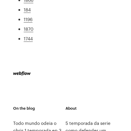
184
1196
1870
1744
On the blog
About
Todo mundo odeia o
5 temporada da serie
chris 1 temporada ep 3
como defender um