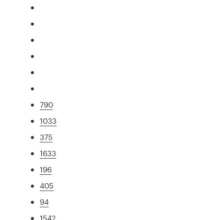
790
1033
375
1633
196
405
94
1542